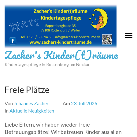
Zum
Inhalt
springen
(Eingabetaste
drücken)
Zacher's Kinder(t)räume
Kindertagespflege in Rottenburg am Neckar
Freie Plätze
Von
Johannes Zacher
Am
23. Juli 2026
In
Aktuelle Neuigkeiten
Liebe Eltern, wir haben wieder freie
Betreuungsplätze! Wir betreuen Kinder aus allen