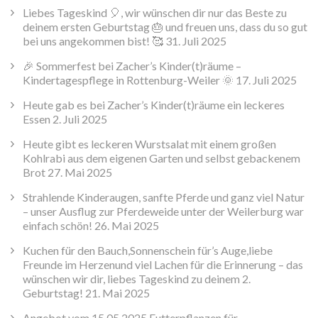
Liebes Tageskind 🎈, wir wünschen dir nur das Beste zu
deinem ersten Geburtstag 🎂 und freuen uns, dass du so gut
bei uns angekommen bist! 🥰
31. Juli 2025
🎉 Sommerfest bei Zacher’s Kinder(t)räume –
Kindertagespflege in Rottenburg-Weiler 🌞
17. Juli 2025
Heute gab es bei Zacher’s Kinder(t)räume ein leckeres
Essen
2. Juli 2025
Heute gibt es leckeren Wurstsalat mit einem großen
Kohlrabi aus dem eigenen Garten und selbst gebackenem
Brot
27. Mai 2025
Strahlende Kinderaugen, sanfte Pferde und ganz viel Natur
– unser Ausflug zur Pferdeweide unter der Weilerburg war
einfach schön!
26. Mai 2025
Kuchen für den Bauch,Sonnenschein für’s Auge,liebe
Freunde im Herzenund viel Lachen für die Erinnerung – das
wünschen wir dir, liebes Tageskind zu deinem 2.
Geburtstag!
21. Mai 2025
Angebot vom 15.05.2025 Futterpflanzen für