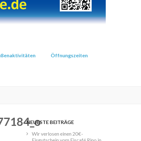
ßenaktivitäten
Öffnungszeiten
77184_o
NEUESTE BEITRÄGE
Wir verlosen einen 20€-
Eisgutschein vom Eiscafé Rino in