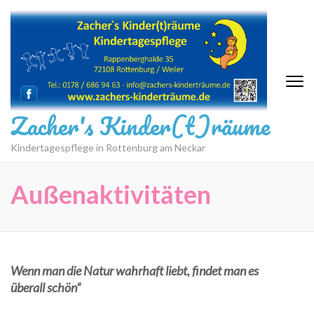
Zum
Inhalt
springen
(Eingabetaste
drücken)
Zacher's Kinder(t)räume
Kindertagespflege in Rottenburg am Neckar
Außenaktivitäten
Wenn man die Natur wahrhaft liebt, findet man es
überall schön“